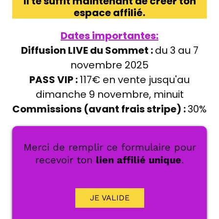
Il te suffit maintenant de créer ton
espace affilié.
Dates importantes:
Diffusion LIVE du Sommet :
du 3 au 7
novembre 2025
PASS VIP :
117€ en vente jusqu'au
dimanche 9 novembre, minuit
Commissions (avant frais stripe) :
30%
Merci de remplir ce formulaire pour
recevoir ton
lien affilié unique
.
JE VALIDE