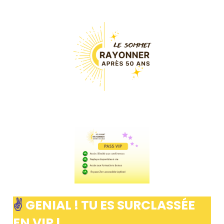
✌️
GENIAL ! TU ES SURCLASSÉE
EN VIP !